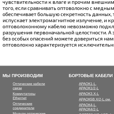
чувствительности к влаге и прочим внешним
того, если сравнивать оптоволокно с медным
обеспечивает большую секретность данных, 
испускает электромагнитное излучение, и кр
оптоволоконному кабелю невозможно подкл
разрушения первоначальной целостности. А э
без особых опасений можете довериться нам
оптоволокно характеризуется исключительн
МЫ ПРОИЗВОДИМ
БОРТОВЫЕ КАБЕЛИ
Оптические кабели
АРАОК1-L,
связи
АРАОК1/2-L
Коммутаторы
АРАОК3.X-L
Ethernet
АРАОК5В.Х/2-L.ом.
Оптические
АРАОК4-L,
соединители
АРАОК4/2-L
Модули оптические