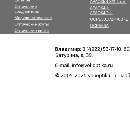
Ethernet
АРАОК5В.Х/2-L.ом.
Оптические
АРАОК4-L,
соединители
АРАОК4/2-L
Модули оптические
ОСРБ58.Х/2-4/0В -L
Оптические жгуты
ОСРБ53А
Оптические вилки
Оптические розетки
Владимир:
8 (4922) 53-17-10, 60
Батурина, д. 39.
E-mail: info@volioptika.ru
© 2005-2024 volioptika.ru - м