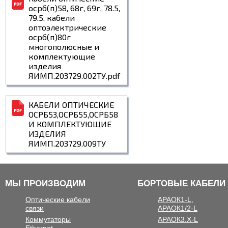
осрб(п)58, 68г, 69г, 78.5,
79.5, кабели
оптоэлектрические
осрб(п)80г
многополюсные и
комплектующие
изделия
ЯИМП.203729.002ТУ.pdf
КАБЕЛИ ОПТИЧЕСКИЕ
ОСРБ53,ОСРБ55,ОСРБ58
И КОМПЛЕКТУЮЩИЕ
ИЗДЕЛИЯ
ЯИМП.203729.009TУ
МЫ ПРОИЗВОДИМ
БОРТОВЫЕ КАБЕЛИ
Оптические кабели
АРАОК1-L,
связи
АРАОК1/2-L
Коммутаторы
АРАОК3.X-L